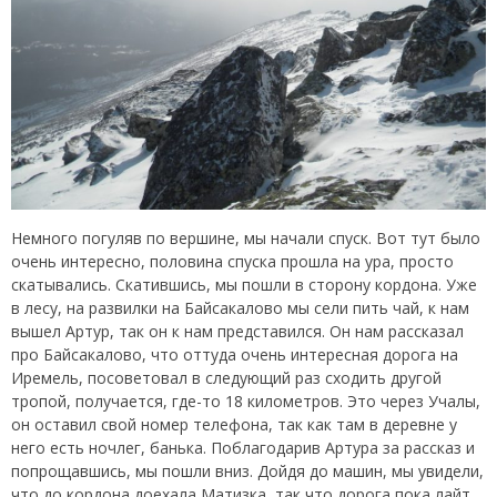
Немного погуляв по вершине, мы начали спуск. Вот тут было
очень интересно, половина спуска прошла на ура, просто
скатывались. Скатившись, мы пошли в сторону кордона. Уже
в лесу, на развилки на Байсакалово мы сели пить чай, к нам
вышел Артур, так он к нам представился. Он нам рассказал
про Байсакалово, что оттуда очень интересная дорога на
Иремель, посоветовал в следующий раз сходить другой
тропой, получается, где-то 18 километров. Это через Учалы,
он оставил свой номер телефона, так как там в деревне у
него есть ночлег, банька. Поблагодарив Артура за рассказ и
попрощавшись, мы пошли вниз. Дойдя до машин, мы увидели,
что до кордона доехала Матизка, так что дорога пока лайт.