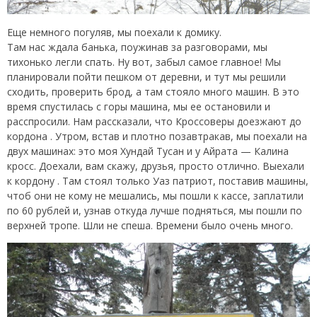
Еще немного погуляв, мы поехали к домику.
Там нас ждала банька, поужинав за разговорами, мы
тихонько легли спать. Ну вот, забыл самое главное! Мы
планировали пойти пешком от деревни, и тут мы решили
сходить, проверить брод, а там стояло много машин. В это
время спустилась с горы машина, мы ее остановили и
расспросили. Нам рассказали, что Кроссоверы доезжают до
кордона . Утром, встав и плотно позавтракав, мы поехали на
двух машинах: это моя Хундай Тусан и у Айрата — Калина
кросс. Доехали, вам скажу, друзья, просто отлично. Выехали
к кордону . Там стоял только Уаз патриот, поставив машины,
чтоб они не кому не мешались, мы пошли к кассе, заплатили
по 60 рублей и, узнав откуда лучше подняться, мы пошли по
верхней тропе. Шли не спеша. Времени было очень много.